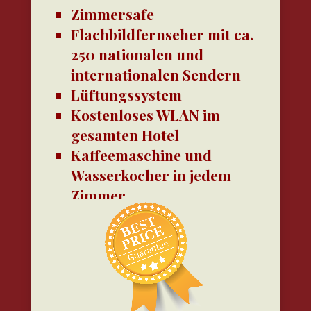
Atmosphäre sorgt.
Zimmersafe
Flachbildfernseher mit ca.
250 nationalen und
Ein Ort, der
internationalen Sendern
exklusiv für Ihren
Lüftungssystem
maximalen
Kostenloses WLAN im
Komfort geschaffen
gesamten Hotel
wurde.
Kaffeemaschine und
Wasserkocher in jedem
“Alle Zimmerpreise
Zimmer
beinhalten ein
Kaffee und Tee sind
fantastisches
kostenlos
Frühstücksbuffet”.
Minibar in jedem Zimmer