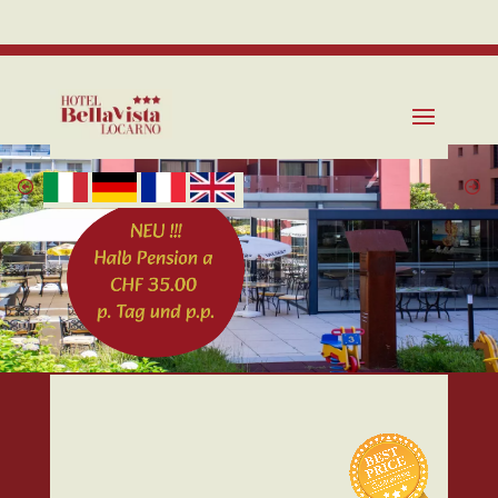
Tel. +41 91 235 02 50
info@bellavistalocarno.ch