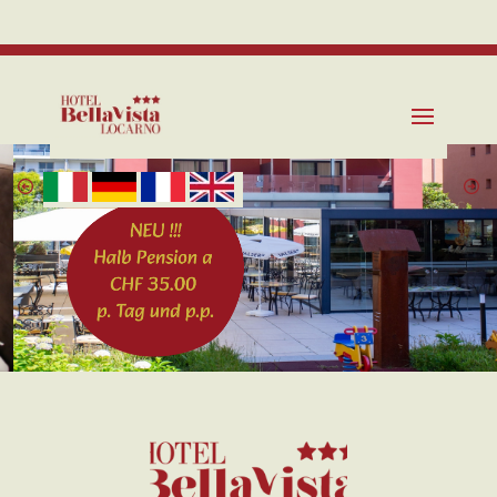
Tel. +41 91 235 02 50
info@bellavistalocarno.ch