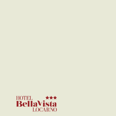
Restaurant CIBUS Locarno lädt Sie zu
einer wahren Sinnesreise ein. Jedes
Gericht ist eine Entdeckungsreise
authentischer und überraschender
Aromen, die nicht nur den Gaumen,
sondern auch das Herz erfreuen.
Hotel Bellavista
Locarno & Ristorante
CIBUS,
Eine perfekte Kombination aus
komfortablem Aufenthalt und
authentischer Küche!