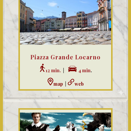
Piazza Grande Locarno
12 min.
|
4 min
.
map
|
web