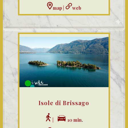
map
|
web
Isole di Brissago
|
10 min
.