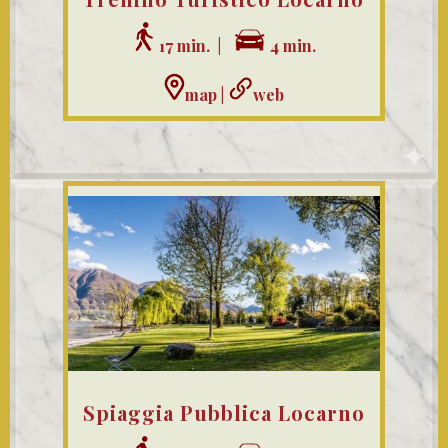
17 min. |
4 min.
map
|
web
Spiaggia Pubblica Locarno