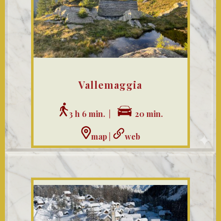
Vallemaggia
3 h 6 min. |
20 min.
map
|
web