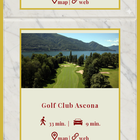
map
|
web
Golf Club Ascona
33 min. |
9 min.
map
|
web