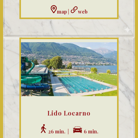
map
|
web
Lido Locarno
26 min. |
6 min.