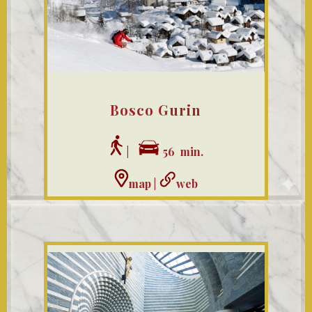
Bosco Gurin
|
56 min.
map
|
web