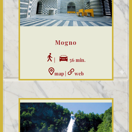
Mogno
|
56 min.
map
|
web