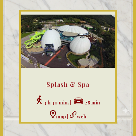
Splash & Spa
3 h 30 min. |
28 min
map
|
web