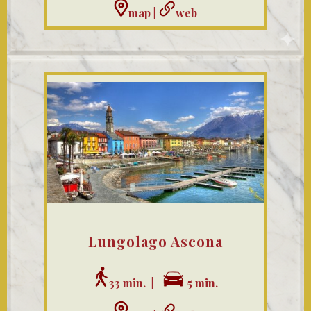
map
|
web
Lungolago Ascona
33 min. |
5 min.