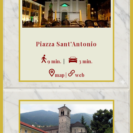
Piazza Sant'Antonio
9 min.
|
3 min.
map
|
web