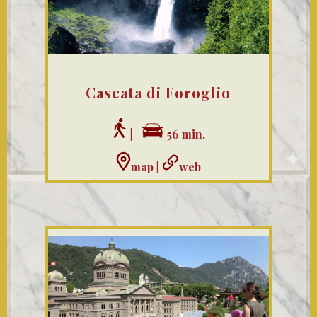
Cascata di Foroglio
|
56 min.
map
|
web