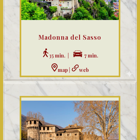
Madonna del Sasso
35 min. |
7 min.
map
|
web