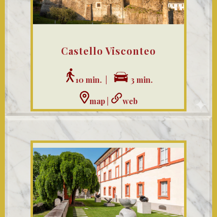
Castello Visconteo
10 min. |
3 min.
map
|
web