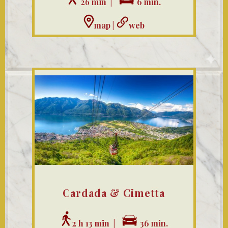
26 mi
n |
6 min.
map
|
web
Cardada & Cimetta
2 h 13 min |
36 min.