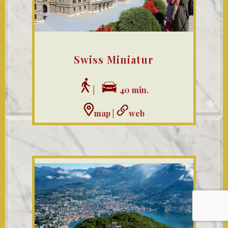
Swiss Miniatur
|
40 min.
map
|
web