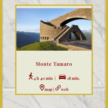
Monte Tamaro
4 h 40 min |
18 min.
map
|
web