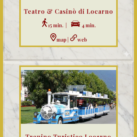
Teatro & Casinò di Locarno
15 min. |
4 min.
map
|
web
Trenino Turistico Locarno