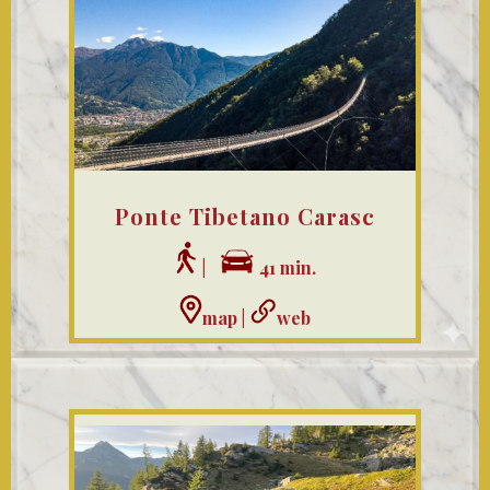
Ponte Tibetano Carasc
|
41 min.
map
|
web