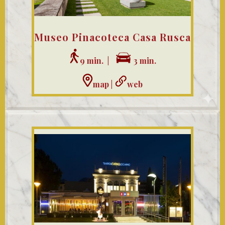
Museo Pinacoteca Casa Rusca
9 min. |
3 min.
map
|
web