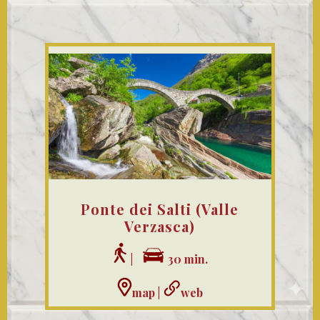
Ponte dei Salti (Valle
Verzasca)
|
30 min.
map
|
web