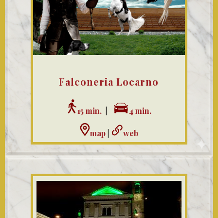
Falconeria Locarno
15 min.
|
4 min.
map
|
web