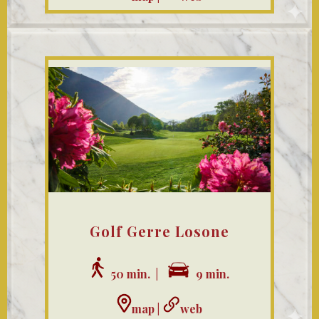
Golf Gerre Losone
50 min. |
9 min.
map
|
web