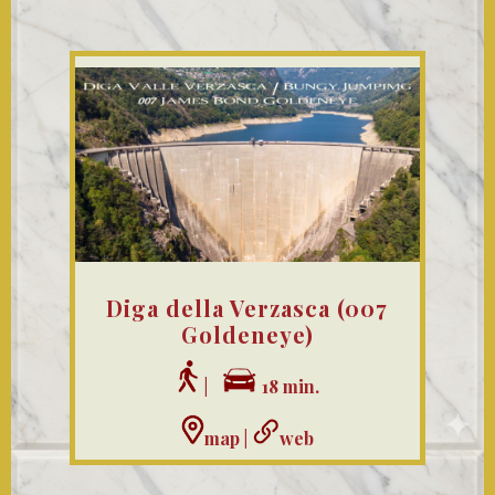
Diga della Verzasca (007
Goldeneye)
|
18 min.
map
|
web