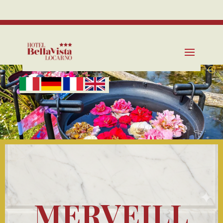
Tel. +41 91 235 02 50
info@bellavistalocarno.ch
MERVEILL