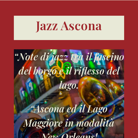
Jazz Ascona
“Note di jazz tra il fascino
del borgo e il riflesso del
lago.
“Ascona ed il Lago
Maggiore in modalità
New Orleans!