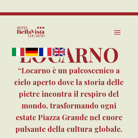
EVENTI
INTERNAZI
Tel. +41 91 235 02 50
ONALI
info@bellavistalocarno.ch
LOCARNO
“Locarno è un palcoscenico a
cielo aperto dove la storia delle
pietre incontra il respiro del
mondo, trasformando ogni
estate Piazza Grande nel cuore
pulsante della cultura globale.