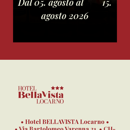
Dal 05. agosto al 15.
agosto 2026
• Hotel BELLAVISTA Locarno •
• Via Bartolomeo Varenna 31, • CH-