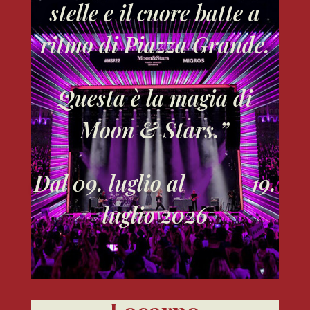
stelle e il cuore batte a
ritmo di Piazza Grande.
Questa è la magia di
Moon & Stars.”
Dal 09. luglio al 19.
luglio 2026